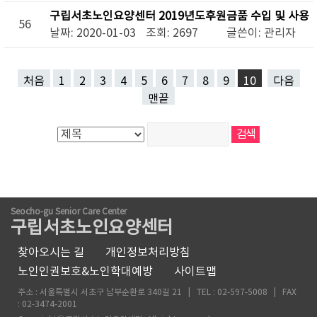
구립서초노인요양센터 2019년도후원금품 수입 및 사용
56
내역
날짜: 2020-01-03
조회: 2697
글쓴이:
관리자
처음
1
2
3
4
5
6
7
8
9
10
다음
맨끝
Seocho-gu Senior Care Center
구립서초노인요양센터
찾아오시는 길
개인정보처리방침
노인인권보호&노인학대예방
사이트맵
주소 : 서울특별시 서초구 남부순환로 340길 21 | TEL : 02-597-5008 | FAX
: 02-3474-2001