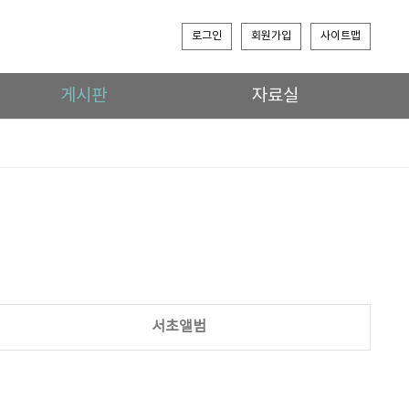
로그인
회원가입
사이트맵
게시판
자료실
서초앨범