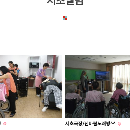
서초앨범
행
서초극장/신바람노래방^^