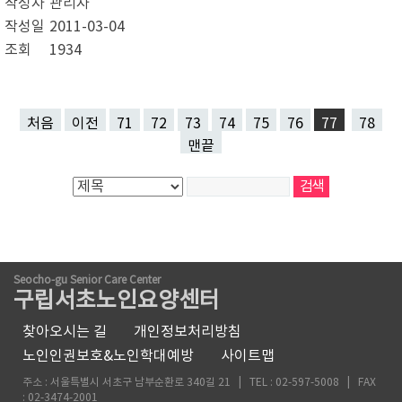
작성자
관리자
작성일
2011-03-04
조회
1934
처음
이전
71
72
73
74
75
76
77
78
맨끝
Seocho-gu Senior Care Center
구립서초노인요양센터
찾아오시는 길
개인정보처리방침
노인인권보호&노인학대예방
사이트맵
주소 : 서울특별시 서초구 남부순환로 340길 21 | TEL : 02-597-5008 | FAX
: 02-3474-2001