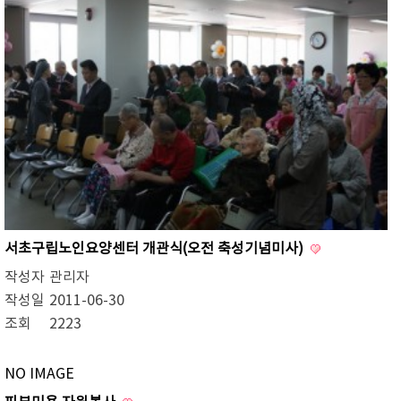
서초구립노인요양센터 개관식(오전 축성기념미사)
작성자
관리자
작성일
2011-06-30
조회
2223
NO IMAGE