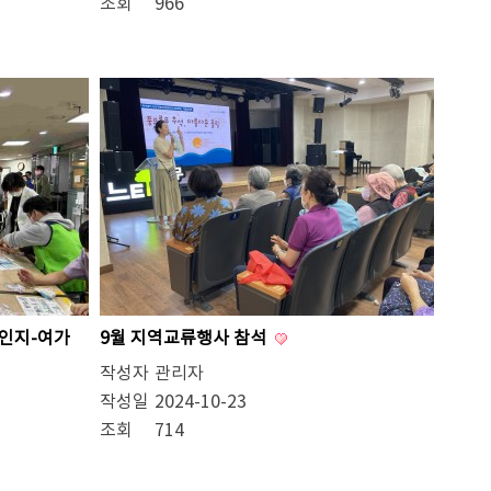
조회
966
인지-여가
9월 지역교류행사 참석
작성자
관리자
작성일
2024-10-23
조회
714