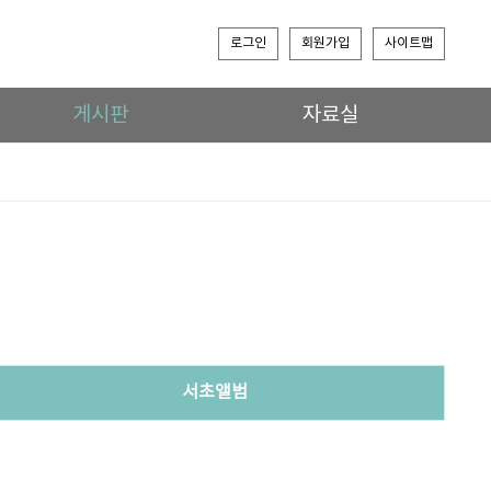
로그인
회원가입
사이트맵
게시판
자료실
서초앨범