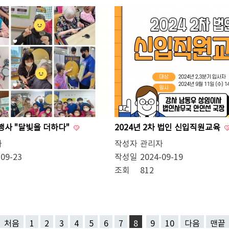
석행사 "달빛을 더하다"
2024년 2차 법인 신입직원교육
자
작성자
관리자
-09-23
작성일
2024-09-19
조회
812
처음
1
2
3
4
5
6
7
8
9
10
다음
맨끝