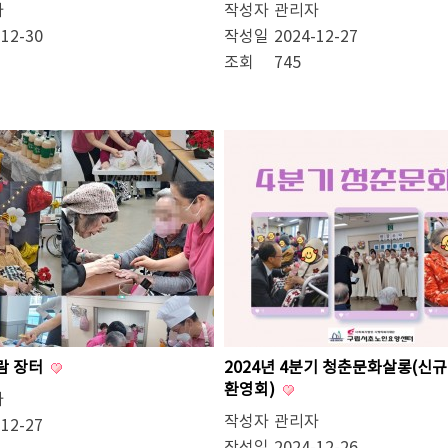
자
작성자
관리자
-12-30
작성일
2024-12-27
조회
745
바람 장터
2024년 4분기 청춘문화살롱(신
환영회)
자
작성자
관리자
-12-27