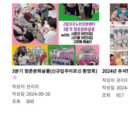
3분기 청춘문화살롱(신규입주어르신 환영회)
2024년 추
작성자
관리
작성자
관리자
작성일
2024
작성일
2024-09-30
조회
917
조회
800