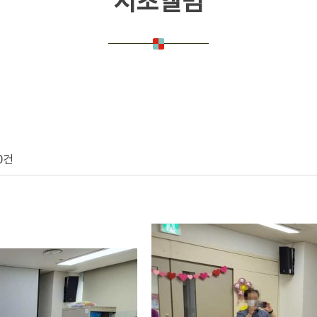
서초앨범
0건