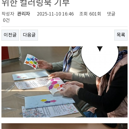
위한 컬러링북 기부
작성자
관리자
2025-11-10 16:46
조회
601회
댓글
0건
이전글
다음글
목록