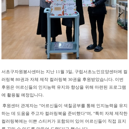
서초구자원봉사센터는 지난
11
월
3
일
,
구립서초노인요양센터에 컬
러링북
80
권과 자체 제작 컬러링북
30
권을 후원받았습니다
.
이번
후원은 어르신들의 인지능력 유지와 향상을 위해 마련된 프로그램
에 활용될 예정입니다
.
후원센터 관계자는
"
어르신들이 색칠공부를 통해 인지능력을 유지
하는 데 도움을 주고자 컬러링북을 준비했다
"
며
, "
특히 자체 제작한
컬러링북에는 이쁜 스티커가 포함되어 있어 어르신들이 직접 표지
를 꾸밀 수 있도록 만들어 드렸다
"
고 했습니다
.