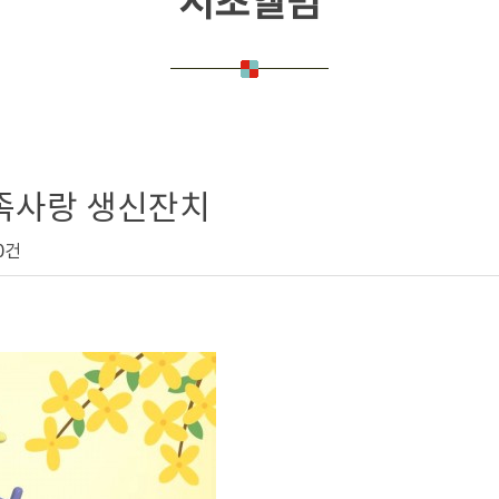
서초앨범
가족사랑 생신잔치
0건