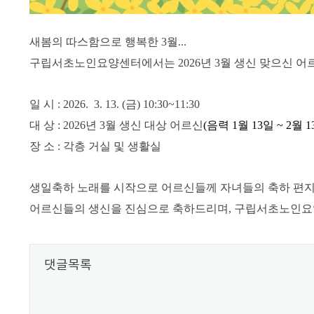
새봄의 따스함으로 행복한 3월...
구립서초노인요양센터에서는
2026
년 3
월 생신 맞으신 
일 시
: 2026. 3. 13. (
금
) 10:30~11:30
대 상
: 2026
년
3
월 생신 대상 어르신
(
음력
1
월
13
일
~ 2
월
1
장 소
:
각층 거실 및 생활실
생일축하 노래를 시작으로 어르신들께 자녀들의 축하 편
어르신들의 생신을 진심으로 축하드리며
,
구립서초노인요양
댓글목록