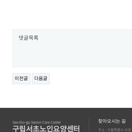
댓글목록
이전글
다음글
찾아오시는 길
Seocho-gu Senior Care Center
구립서초노인요양센터
주소 : 서울특별시 서초구 남