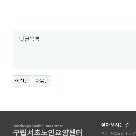
댓글목록
이전글
다음글
찾아오시는 길
Seocho-gu Senior Care Center
구립서초노인요양센터
주소 : 서울특별시 서초구 남