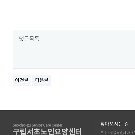
댓글목록
이전글
다음글
찾아오시는 길
Seocho-gu Senior Care Center
구립서초노인요양센터
주소 : 서울특별시 서초구 남