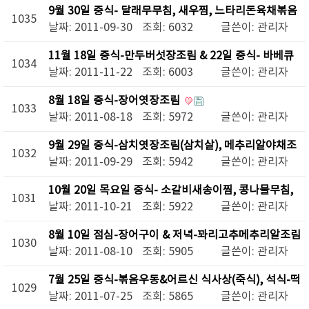
9월 30일 중식- 달래무무침, 새우찜, 느타리돈육채볶음
1035
; 연하(치아)보조식 & 석식-더덕구이
날짜: 2011-09-30
조회: 6032
글쓴이:
관리자
11월 18일 중식-만두버섯장조림 & 22일 중식- 바베큐
1034
족발, 감자조림, 솎음배추나물
날짜: 2011-11-22
조회: 6003
글쓴이:
관리자
8월 18일 중식-장어엿장조림
1033
날짜: 2011-08-18
조회: 5972
글쓴이:
관리자
9월 29일 중식-삼치엿장조림(삼치살), 메추리알야채조
1032
림 & 석식-소갈비찜,파래무무침;연하(치아)보조식
날짜: 2011-09-29
조회: 5942
글쓴이:
관리자
10월 20일 목요일 중식- 소갈비새송이찜, 콩나물무침,
1031
수삼오이무침, 야채죽 & 소고기홍합조림(직원식)
날짜: 2011-10-21
조회: 5922
글쓴이:
관리자
8월 10일 점심-장어구이 & 저녁-꽈리고추메추리알조림
1030
(직원식), 새우찜, 가지볶음(치아보조식)
날짜: 2011-08-10
조회: 5905
글쓴이:
관리자
7월 25일 중식-볶음우동&어르신 식사상(죽식), 석식-떡
1029
갈비구이,마늘쫑소채볶음, 닭밤조림
날짜: 2011-07-25
조회: 5865
글쓴이:
관리자