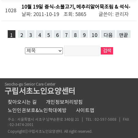
10월 19일 중식-소불고기, 메추리알어묵조림 & 석식-
1028
등갈비찜, 고추잎무침, 김말이튀김
날짜: 2011-10-19
조회: 5865
글쓴이:
관리자
1
2
3
4
5
6
7
8
9
10
다음
맨끝
Seocho-gu Senior Care Center
구립서초노인요양센터
찾아오시는 길
개인정보처리방침
노인인권보호&노인학대예방
사이트맵
주소 : 서울특별시 서초구 남부순환로 340길 21 | TEL : 02-597-5008 | FAX
: 02-3474-2001
Copyrightⓒ구립서초노인요양센터. All right reserved.