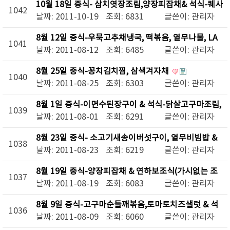
10월 18일 중식- 삼치엿장조림,양장피잡채& 석식-퀘사
1042
딜라, 꼬막무침
날짜: 2011-10-19
조회: 6831
글쓴이:
관리자
8월 12일 중식-우묵고추채냉국, 떡볶음, 열무나물, LA
1041
갈비구이 & 8/12아침-밑반찬(멸치잣볶음)
날짜: 2011-08-12
조회: 6485
글쓴이:
관리자
8월 25일 중식-꽁치김치찜, 삼색겨자채
1040
날짜: 2011-08-25
조회: 6303
글쓴이:
관리자
8월 1일 중식-이면수된장구이 & 석식-닭살고구마조림,
1039
삼색겨자채, 비름나물
날짜: 2011-08-01
조회: 6291
글쓴이:
관리자
8월 23일 중식- 소고기새송이버섯구이, 열무비빔밥 &
1038
석식-골뱅이야채무침, 새우브로콜리초회, 섭산적구이
날짜: 2011-08-23
조회: 6219
글쓴이:
관리자
8월 19일 중식-양장피잡채 & 연하보조식(가시없는 조
1037
기구이)
날짜: 2011-08-19
조회: 6083
글쓴이:
관리자
8월 9일 중식-고구마순들깨볶음,토마토치즈샐럿 & 석
1036
식-닭살밤조림,조기구이
날짜: 2011-08-09
조회: 6060
글쓴이:
관리자