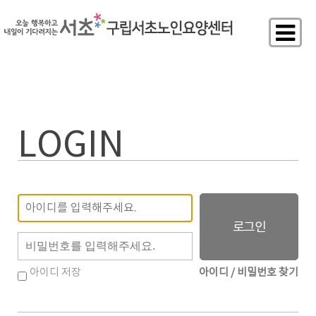
LOGIN
회
원
비
아
밀
이
번
디
호
아이디 저장
아이디 / 비밀번호 찾기