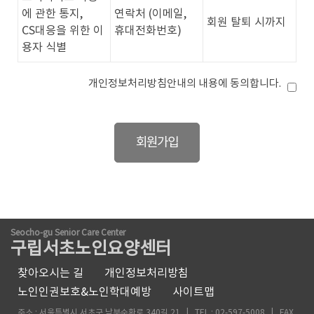
에 관한 통지,
연락처 (이메일,
회원 탈퇴 시까지
CS대응을 위한 이
휴대전화번호)
용자 식별
개인정보처리방침안내의 내용에 동의합니다.
Seocho-gu Senior Care Center
구립서초노인요양센터
찾아오시는 길
개인정보처리방침
노인인권보호&노인학대예방
사이트맵
주소 : 서울특별시 서초구 남부순환로 340길 21 | TEL : 02-597-5008 | FAX